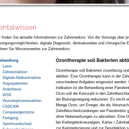
entalwissen
r finden Sie aktuelle Informationen zur Zahnmedizin: Von der Vorsorge über p
sorgungsmöglichkeiten, digitale Diagnostik, dentoalveoläre und chirurgische Ei
ahren Sie Wissenswertes zur Zahnmedizin.
Ozontherapie soll Bakterien abt
ehandlung
Laser
Ozontherapie soll Bakterien zuverlässig un
Zahnextraktion
abtöten. Eine Ozontherapie kann in der Zah
Digitale Abdrucknahme
verschiedene Aufgaben eingesetzt werden. 
Angstpatienten
Indikation ist die Behandlung einer Parodont
Anästhesie
Ozon soll die Keimzahl in den Zahnfleisch
WSR
die Blutungsneigung reduzieren. Es reicht e
Wurzelspitzenresektion
Menge Ozon, um Erreger, die als Verursach
CADCAM
Zahnfleischentzündungen wie Parodontitis 
Computergestützte
ohne Nebenwirkungen zu abzutöten. Eine O
Fertigung
bei Kiefergelenkneuralgien, Karies / Zahnha
Sportmundschutz
zur Keimreduzierung und zur Desinfektion 