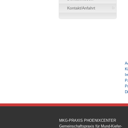
Kontakt/Anfahrt
A
K
I
P
P
D
MKG-PRAXIS PHOENIXCENTER
Gemeinschaftspraxis für Mund-Kiefer-