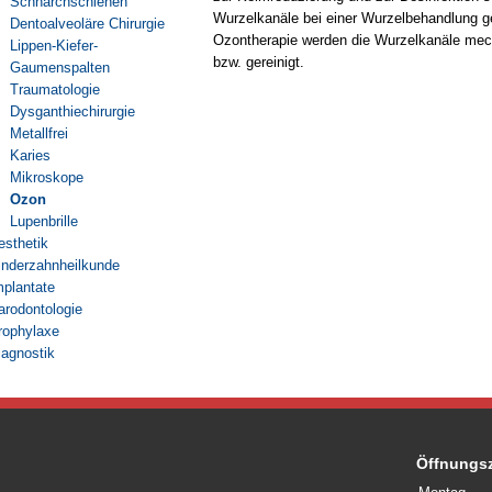
Schnarchschienen
Wurzelkanäle bei einer Wurzelbehandlung g
Dentoalveoläre Chirurgie
Ozontherapie werden die Wurzelkanäle mec
Lippen-Kiefer-
bzw. gereinigt.
Gaumenspalten
Traumatologie
Dysganthiechirurgie
Metallfrei
Karies
Mikroskope
Ozon
Lupenbrille
esthetik
inderzahnheilkunde
mplantate
arodontologie
rophylaxe
iagnostik
Öffnungsz