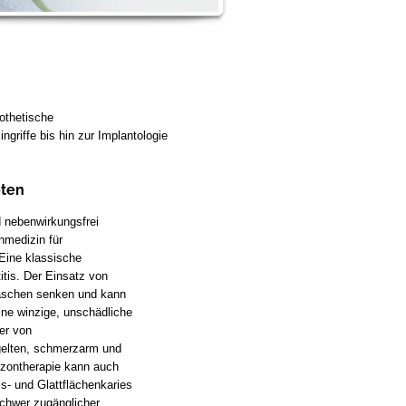
rothetische
ngriffe bis hin zur Implantologie
öten
d nebenwirkungsfrei
nmedizin für
Eine klassische
itis. Der Einsatz von
taschen senken und kann
ine winzige, unschädliche
er von
gelten, schmerzarm und
zontherapie kann auch
ls- und Glattflächenkaries
schwer zugänglicher