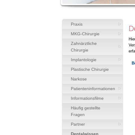
Praxis
D
MKG-Chirurgie
Hie
Zahnärztliche
Ver
Chirurgie
erf
Implantologie
B
Plastische Chirurgie
Narkose
Patienteninformationen
Informationsfilme
Häufig gestellte
Fragen
Partner
Dentalwissen