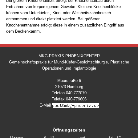
Bei großem Knochendefizit erfolgt der Knochenaufbau durch
Entnahme von körpereigenem Gewebe. Kleinere Knochenblöcke
können vom Unterkiefer-, Kinn- oder Weisheitszahnbereich
entnommen und direkt platziert werden. Bei größerer
Knochenentnahme erfolgt diese in einem zusätzlichen Eingriff aus
dem Beckenkamm.
MKG-PRAXIS PHOENIXCENTER
Gemeinschaftspraxis für Mund-Kiefer-Gesichtschirurgie, Plastische
Operationen und Implantologie
Moorstraße 6
21073 Hamburg
Telefon 040-777070
Telefax 040-779606
E-Mail
Öffnungszeiten