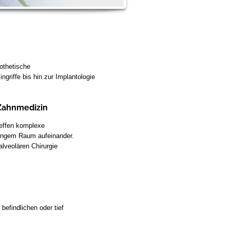
rothetische
ngriffe bis hin zur Implantologie
 Zahnmedizin
reffen komplexe
engem Raum aufeinander.
lveolären Chirurgie
efindlichen oder tief