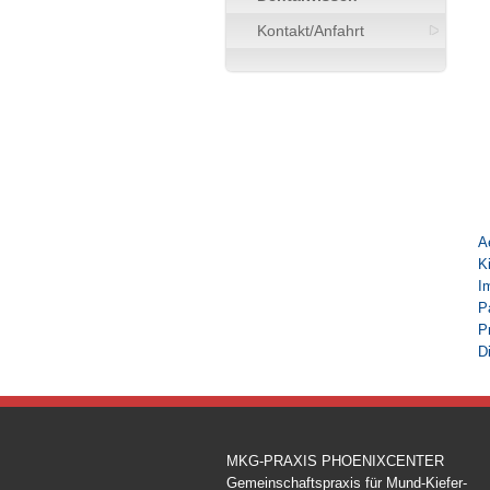
Kontakt/Anfahrt
A
K
I
P
P
D
MKG-PRAXIS PHOENIXCENTER
Gemeinschaftspraxis für Mund-Kiefer-