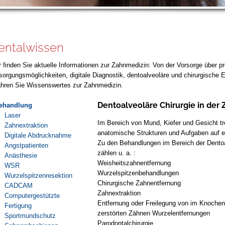
entalwissen
r finden Sie aktuelle Informationen zur Zahnmedizin: Von der Vorsorge über p
sorgungsmöglichkeiten, digitale Diagnostik, dentoalveoläre und chirurgische Ei
ahren Sie Wissenswertes zur Zahnmedizin.
Dentoalveoläre Chirurgie in der
ehandlung
Laser
Im Bereich von Mund, Kiefer und Gesicht t
Zahnextraktion
anatomische Strukturen und Aufgaben auf 
Digitale Abdrucknahme
Zu den Behandlungen im Bereich der Dentoa
Angstpatienten
zählen u. a. :
Anästhesie
Weisheitszahnentfernung
WSR
Wurzelspitzenbehandlungen
Wurzelspitzenresektion
Chirurgische Zahnentfernung
CADCAM
Zahnextraktion
Computergestützte
Entfernung oder Freilegung von im Knochen b
Fertigung
zerstörten Zähnen Wurzelentfernungen
Sportmundschutz
Parodontalchirurgie