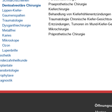
Schnarchschienen
Praeprothetische Chirurgie
Dentoalveoläre Chirurgie
Kieferchirurgie
Lippen-Kiefer-
Behandlung von Kieferhöhlenentzündungen
Gaumenspalten
Traumatologie Chronische Kiefer-Gesichts
Traumatologie
Entzündungen, Tumoren im Mund-Kiefer-Ge
Dysganthiechirurgie
Mikrochirurgie
Metallfrei
Präprothetische Chirurgie
Karies
Mikroskope
Ozon
Lupenbrille
esthetik
inderzahnheilkunde
mplantate
arodontologie
rophylaxe
iagnostik
Öffnungsz