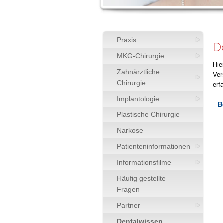
Praxis
D
MKG-Chirurgie
Hie
Zahnärztliche
Ver
Chirurgie
erf
Implantologie
B
Plastische Chirurgie
Narkose
Patienteninformationen
Informationsfilme
Häufig gestellte
Fragen
Partner
Dentalwissen