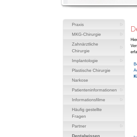
Praxis
D
MKG-Chirurgie
Hie
Zahnärztliche
Ver
Chirurgie
erf
Implantologie
B
Plastische Chirurgie
A
K
Narkose
Patienteninformationen
Informationsfilme
Häufig gestellte
Fragen
Partner
Dentalwissen