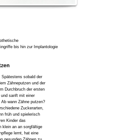
rothetische
ngriffe bis hin zur Implantologie
tzen
:
Spätestens sobald der
 dem Zähneputzen und der
m Durchbruch der ersten
nd sanft mit einer
. Ab wann Zähne putzen?
erschiedene Zuckerarten,
n früh und spielerisch
ren Kinder das
klein an an sorgfältige
pflege lernt, hat eine
 an gesunden Zähnen zu