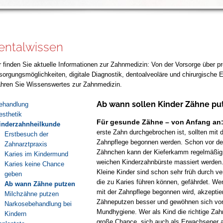
entalwissen
r finden Sie aktuelle Informationen zur Zahnmedizin: Von der Vorsorge über p
sorgungsmöglichkeiten, digitale Diagnostik, dentoalveoläre und chirurgische Ei
ahren Sie Wissenswertes zur Zahnmedizin.
Ab wann sollen Kinder Zähne pu
ehandlung
esthetik
Für gesunde Zähne – von Anfang an
inderzahnheilkunde
erste Zahn durchgebrochen ist, sollten mit
Erstbesuch der
Zahnpflege begonnen werden. Schon vor de
Zahnarztpraxis
Zähnchen kann der Kieferkamm regelmäßig u
Karies im Kindermund
weichen Kinderzahnbürste massiert werden
Karies keine Chance
Kleine Kinder sind schon sehr früh durch v
geben
die zu Karies führen können, gefährdet. Wen
Ab wann Zähne putzen
mit der Zahnpflege begonnen wird, akzeptie
Milchzähne putzen
Zähneputzen besser und gewöhnen sich von 
Narkosebehandlung bei
Mundhygiene. Wer als Kind die richtige Zahn
Kindern
große Chance, sich auch als Erwachsener