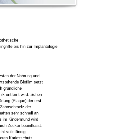
rothetische
ngriffe bis hin zur Implantologie
esten der Nahrung und
tstehende Biofilm setzt
h gründliche
ik entfernt wird. Schon
rtung (Plaque) der erst
n Zahnschmelz der
aften sehr schnell an
s im Kindermund wird
rch Zucker beeinflusst.
ht vollständig
eren Kariesschutz.