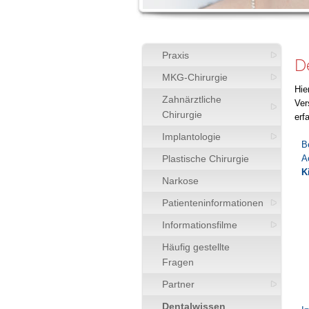
Praxis
D
MKG-Chirurgie
Hie
Zahnärztliche
Ver
Chirurgie
erf
Implantologie
B
Plastische Chirurgie
A
K
Narkose
Patienteninformationen
Informationsfilme
Häufig gestellte
Fragen
Partner
Dentalwissen