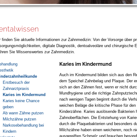
entalwissen
r finden Sie aktuelle Informationen zur Zahnmedizin: Von der Vorsorge über p
sorgungsmöglichkeiten, digitale Diagnostik, dentoalveoläre und chirurgische Ei
ahren Sie Wissenswertes zur Zahnmedizin.
Karies im Kindermund
ehandlung
esthetik
Auch im Kindermund bilden sich aus den R
inderzahnheilkunde
dem Speichel Zahnbelag und Plaque. Der en
Erstbesuch der
sich an den Zähnen fest, wenn er nicht durc
Zahnarztpraxis
Mundhygiene und die richtige Zahnputztechn
Karies im Kindermund
nach wenigen Tagen beginnt durch die Verhä
Karies keine Chance
weichen Beläge die kritische Phase für de
geben
Kinderzähne. Karies auslösende Bakterien h
Ab wann Zähne putzen
Zahnoberflächen. Die Entstehung von Karie
Milchzähne putzen
durch die Plaquebakterien und besonders du
Narkosebehandlung bei
Milchzähne haben einen weicheren, noch nic
Kindern
ausgereiften Schmelz und brauchen besond