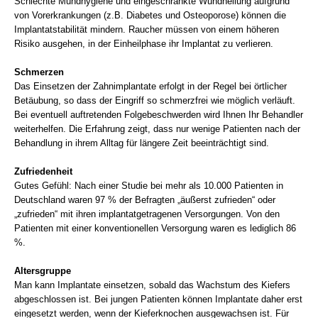
Schlechte Mundhygiene und eingeschränkte Wundheilung aufgrund
von Vorerkrankungen (z.B. Diabetes und Osteoporose) können die
Implantatstabilität mindern. Raucher müssen von einem höheren
Risiko ausgehen, in der Einheilphase ihr Implantat zu verlieren.
Schmerzen
Das Einsetzen der Zahnimplantate erfolgt in der Regel bei örtlicher
Betäubung, so dass der Eingriff so schmerzfrei wie möglich verläuft.
Bei eventuell auftretenden Folgebeschwerden wird Ihnen Ihr Behandler
weiterhelfen. Die Erfahrung zeigt, dass nur wenige Patienten nach der
Behandlung in ihrem Alltag für längere Zeit beeinträchtigt sind.
Zufriedenheit
Gutes Gefühl: Nach einer Studie bei mehr als 10.000 Patienten in
Deutschland waren 97 % der Befragten „äußerst zufrieden“ oder
„zufrieden“ mit ihren implantatgetragenen Versorgungen. Von den
Patienten mit einer konventionellen Versorgung waren es lediglich 86
%.
Altersgruppe
Man kann Implantate einsetzen, sobald das Wachstum des Kiefers
abgeschlossen ist. Bei jungen Patienten können Implantate daher erst
eingesetzt werden, wenn der Kieferknochen ausgewachsen ist. Für