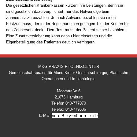
Die gesetzlichen Krankenkassen kürzen ihre Leistungen, denn sie
sind gesetzlich dazu verpflichtet, nur das Notwendige beim
Zahnersatz zu bezahlen. Je nach Aufwand bezahlen sie einen
Festzuschuss, der in der Regel nur einen geringen Teil der Kosten für
den Zahnersatz deckt. Den Rest muss der Patient selber bezahlen.
Eine Zusatzversicherung kann genau hier einsetzen und die
Eigenbeteiligung des Patienten deutlich verringern.
MKG-PRAXIS PHOENIXCENTER
Gemeinschaftspraxis für Mund-Kiefer-Gesichtschirurgie, Plastische
Operationen und Implantologie
Moorstraße 6
21073 Hamburg
Telefon 040-777070
Telefax 040-779606
E-Mail