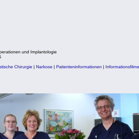
perationen und Implantologie
6
stische Chirurgie
|
Narkose
|
Patienteninformationen
|
Informationsfilm